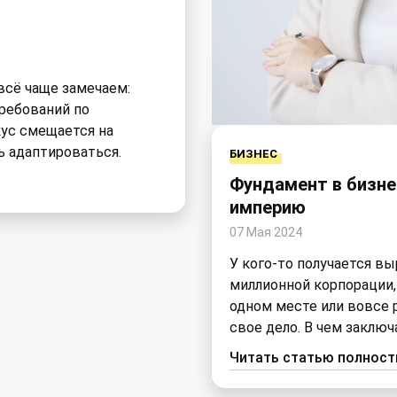
всё чаще замечаем:
ребований по
кус смещается на
ь адаптироваться.
БИЗНЕС
Фундамент в бизне
империю
07 Мая 2024
У кого-то получается в
миллионной корпорации, 
одном месте или вовсе 
свое дело. В чем заключ
Читать статью полнос