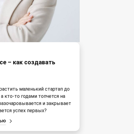
се – как создавать
ырастить маленький стартап до
а кто-то годами топчется на
разочаровывается и закрывает
ается успех первых?
тью